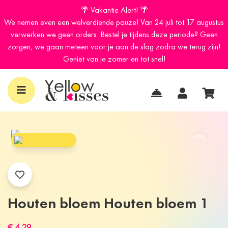
🌴 Vakantie Alert! 🌴
We nemen even een welverdiende pauze! Van 24 juli tot 17 augustus
verwerken we geen orders. Bestel je tijdens deze periode? Geen
zorgen, we gaan meteen voor je aan de slag zodra we terug zijn!
Geniet van je zomer en tot snel!
Houten bloem Houten bloem 1
€ 4.29